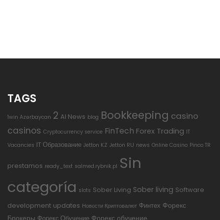
TAGS
Bookkeeping
2
casino
AI News
1win Azərbaycan
blog
casinos
FinTech
Forex Trading
Cryptocurrency service
IT
IT Образование
Vacancies
Jetton KZ
Jetton RU
news
Online Casino
Pinco TR
Sin
prestamos
ready_text
salmed.rybnik.pl
categoría
Sober living
Sober Living
Software
slots
Форекс
development
updates
Финтех
Новости Криптовалют
Брокеры
Форекс обучение
Форекс Обучение