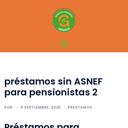
Saltar
al
contenido
Alternar
menú
préstamos sin ASNEF
para pensionistas 2
POR
9 SEPTIEMBRE, 2025
PRESTAMOS
Préstamos para