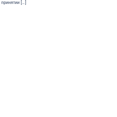
 принятии […]