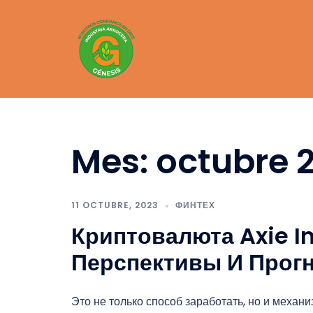
Saltar
al
contenido
Mes:
octubre 
11 OCTUBRE, 2023
ФИНТЕХ
Криптовалюта Axie In
Перспективы И Прог
Это не только способ заработать, но и механ