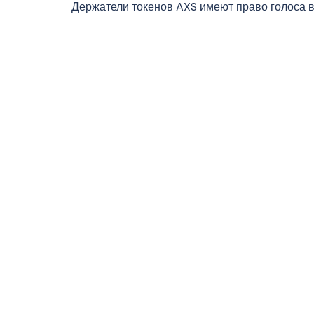
Держатели токенов AXS имеют право голоса в