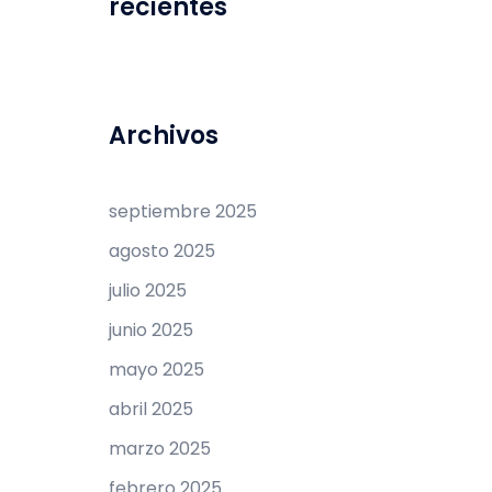
recientes
Archivos
septiembre 2025
agosto 2025
julio 2025
junio 2025
mayo 2025
abril 2025
marzo 2025
febrero 2025