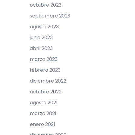
octubre 2023
septiembre 2023
agosto 2023
junio 2023
abril 2023
marzo 2023
febrero 2023
diciembre 2022
octubre 2022
agosto 2021
marzo 2021
enero 2021