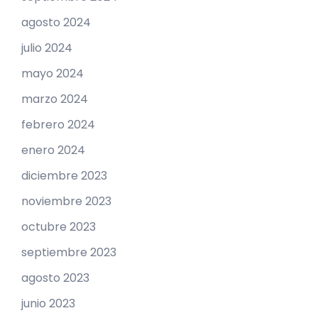
agosto 2024
julio 2024
mayo 2024
marzo 2024
febrero 2024
enero 2024
diciembre 2023
noviembre 2023
octubre 2023
septiembre 2023
agosto 2023
junio 2023