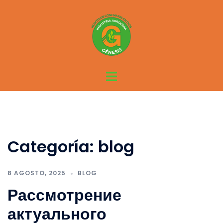
Saltar
al
contenido
Alternar
menú
Categoría:
blog
8 AGOSTO, 2025
BLOG
Рассмотрение
актуального