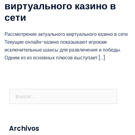
виртуального казино в
сети
Рассмотрение актуального виртуального казино в сети
Текущие онлайн-казино показывают игрокам
исключительные шансы для развлечения и победы.
Одним из из основных плюсов выступает […]
Buscar:
Archivos