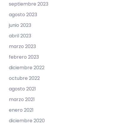
septiembre 2023
agosto 2023
junio 2023
abril 2023
marzo 2023
febrero 2023
diciembre 2022
octubre 2022
agosto 2021
marzo 2021
enero 2021
diciembre 2020