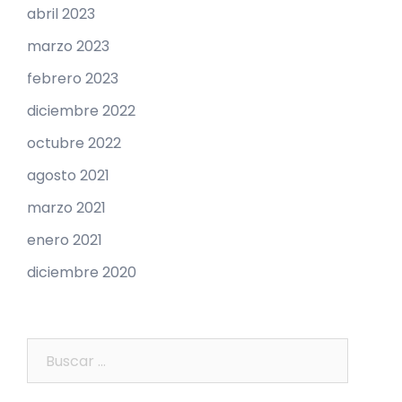
abril 2023
marzo 2023
febrero 2023
diciembre 2022
octubre 2022
agosto 2021
marzo 2021
enero 2021
diciembre 2020
Buscar: