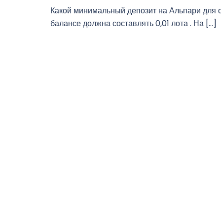
Какой минимальный депозит на Альпари для о
балансе должна составлять 0,01 лота . На […]