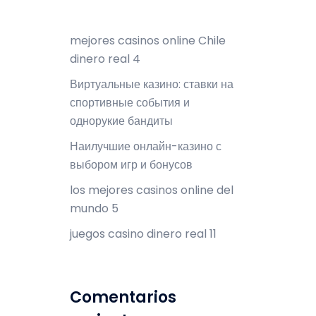
mejores casinos online Chile
dinero real 4
Виртуальные казино: ставки на
спортивные события и
однорукие бандиты
Наилучшие онлайн-казино с
выбором игр и бонусов
los mejores casinos online del
mundo 5
juegos casino dinero real 11
Comentarios