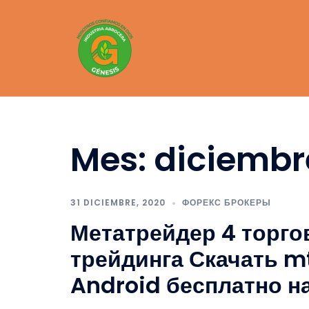
Saltar
al
contenido
Mes:
diciembr
31 DICIEMBRE, 2020
ФОРЕКС БРОКЕРЫ
Метатрейдер 4 торго
трейдинга Скачать mt
Android бесплатно н