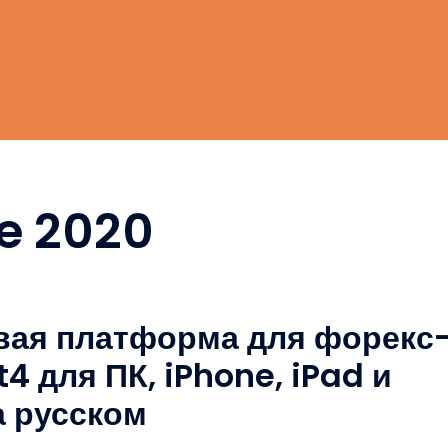
e 2020
вая платформа для форекс
4 для ПК, iPhone, iPad и
а русском