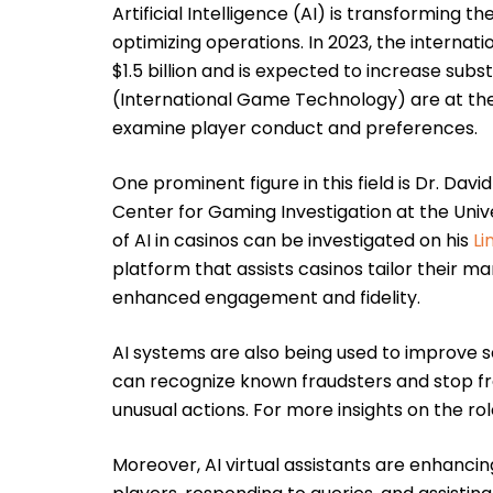
Artificial Intelligence (AI) is transforming
optimizing operations. In 2023, the interna
$1.5 billion and is expected to increase sub
(International Game Technology) are at the 
examine player conduct and preferences.
One prominent figure in this field is Dr. Dav
Center for Gaming Investigation at the Unive
of AI in casinos can be investigated on his
Li
platform that assists casinos tailor their ma
enhanced engagement and fidelity.
AI systems are also being used to improve s
can recognize known fraudsters and stop fr
unusual actions. For more insights on the role
Moreover, AI virtual assistants are enhanci