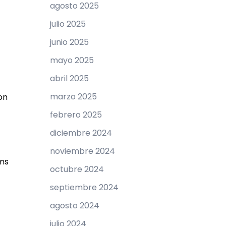
agosto 2025
julio 2025
junio 2025
mayo 2025
abril 2025
marzo 2025
on
febrero 2025
diciembre 2024
noviembre 2024
ems
octubre 2024
septiembre 2024
agosto 2024
julio 2024