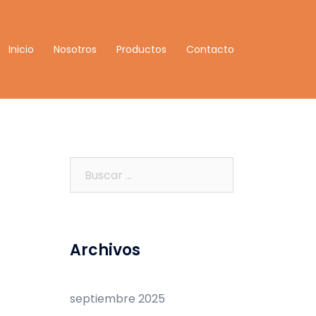
Inicio
Nosotros
Productos
Contacto
Buscar:
Archivos
septiembre 2025