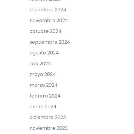
diciembre 2024
noviembre 2024
octubre 2024
septiembre 2024
agosto 2024
julio 2024
mayo 2024
marzo 2024
febrero 2024
enero 2024
diciembre 2023
noviembre 2023