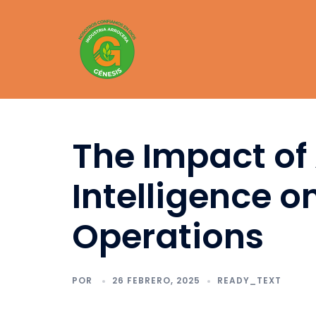
Saltar
al
contenido
The Impact of A
Intelligence o
Operations
POR
26 FEBRERO, 2025
READY_TEXT